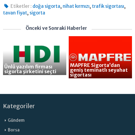
,
,
,
Etiketler :
doğa sigorta
nihat kırmızı
trafik sigortası
,
tavan fiyat
sigorta
Önceki ve Sonraki Haberler
MAPFRE Sigorta’dan
Ünlü yazılım firması
geniş teminatlı seyahat
sigorta şirketini seçti
sigortası
Kategoriler
Gündem
Borsa