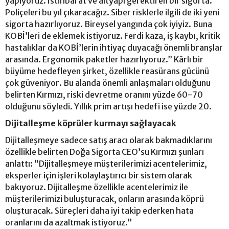
yapıyoruz. İstihbarat ve altyapı gerektiren bir sigorta.
Poliçeleri bu yıl çıkaracağız. Siber risklerle ilgili de iki yeni
sigorta hazırlıyoruz. Bireysel yangında çok iyiyiz. Buna
KOBİ’leri de eklemek istiyoruz. Ferdi kaza, iş kaybı, kritik
hastalıklar da KOBİ’lerin ihtiyaç duyacağı önemli branşlar
arasında. Ergonomik paketler hazırlıyoruz.” Kârlı bir
büyüme hedefleyen şirket, özellikle reasürans gücünü
çok güveniyor. Bu alanda önemli anlaşmaları olduğunu
belirten Kırmızı, riski devretme oranını yüzde 60-70
olduğunu söyledi. Yıllık prim artışı hedefi ise yüzde 20.
Dijitalleşme köprüler kurmayı sağlayacak
Dijitalleşmeye sadece satış aracı olarak bakmadıklarını
özellikle belirten Doğa Sigorta CEO’su Kırmızı şunları
anlattı: “Dijitalleşmeye müşterilerimizi acentelerimiz,
eksperler için işleri kolaylaştırıcı bir sistem olarak
bakıyoruz. Dijitalleşme özellikle acentelerimiz ile
müşterilerimizi buluşturacak, onların arasında köprü
oluşturacak. Süreçleri daha iyi takip ederken hata
oranlarını da azaltmak istiyoruz.”