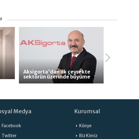
er
Aksigorta'dan ilk çeyrekte
sektörün üzerinde büyüme
osyal Medya
Kurumsal
Facebook
Künye
Twitter
Biz Kimiz