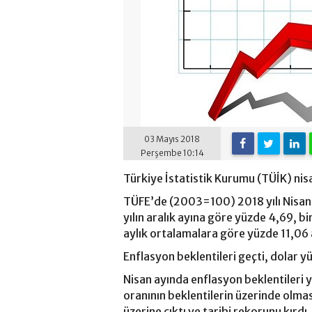
03 Mayıs 2018
Perşembe 10:14
Türkiye İstatistik Kurumu (TÜİK) nisa
TÜFE’de (2003=100) 2018 yılı Nisan a
yılın aralık ayına göre yüzde 4,69, bi
aylık ortalamalara göre yüzde 11,06 
Enflasyon beklentileri geçti, dolar y
Nisan ayında enflasyon beklentileri 
oranının beklentilerin üzerinde olması
üzerine çıktı ve tarihi rekorunu kırdı.