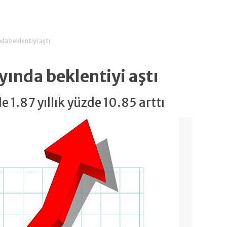
da beklentiyi aştı
yında beklentiyi aştı
 1.87 yıllık yüzde 10.85 arttı