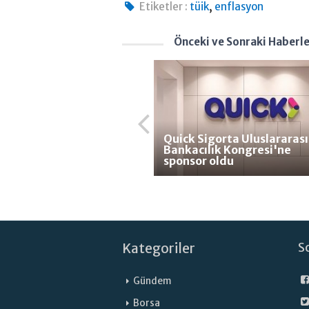
,
Etiketler :
tüik
enflasyon
Önceki ve Sonraki Haberl
Quick Sigorta Uluslararası
Bankacılık Kongresi'ne
sponsor oldu
Kategoriler
S
Gündem
Borsa