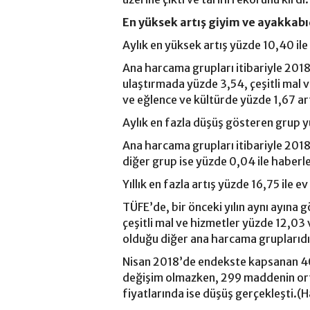
En yüksek artış giyim ve ayakkab
Aylık en yüksek artış yüzde 10,40 il
Ana harcama grupları itibariyle 2018
ulaştırmada yüzde 3,54, çeşitli mal 
ve eğlence ve kültürde yüzde 1,67 art
Aylık en fazla düşüş gösteren grup yü
Ana harcama grupları itibariyle 2018
diğer grup ise yüzde 0,04 ile haberl
Yıllık en fazla artış yüzde 16,75 ile 
TÜFE’de, bir önceki yılın aynı ayına 
çeşitli mal ve hizmetler yüzde 12,03 
olduğu diğer ana harcama gruplarıdı
Nisan 2018’de endekste kapsanan 4
değişim olmazken, 299 maddenin ort
fiyatlarında ise düşüş gerçekleşti.(