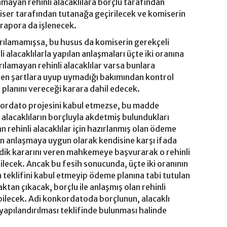
mayan rehinli alacaklılara borçlu tarafından
iser tarafından tutanağa geçirilecek ve komiserin
rapora da işlenecek.
varılamamışsa, bu husus da komiserin gerekçeli
alacaklılarla yapılan anlaşmaları üçte iki oranına
rılamayan rehinli alacaklılar varsa bunlara
en şartlara uyup uymadığı bakımından kontrol
planını vereceği karara dahil edecek.
nkordato projesini kabul etmezse, bu madde
 alacaklıların borçluyla akdetmiş bulundukları
rehinli alacaklılar için hazırlanmış olan ödeme
an anlaşmaya uygun olarak kendisine karşı ifada
sdik kararını veren mahkemeye başvurarak o rehinli
ilecek. Ancak bu fesih sonucunda, üçte iki oranının
 teklifini kabul etmeyip ödeme planına tabi tutulan
maktan çıkacak, borçlu ile anlaşmış olan rehinli
ebilecek. Adi konkordatoda borçlunun, alacaklı
n yapılandırılması teklifinde bulunması halinde