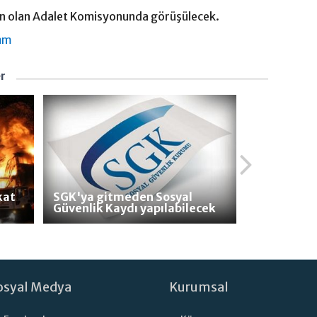
n olan Adalet Komisyonunda görüşülecek.
mm
er
kat
SGK'ya gitmeden Sosyal
Güvenlik Kaydı yapılabilecek
osyal Medya
Kurumsal