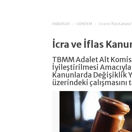
HABERLER
GÜNDEM
İcra ve İflas Kanunu
İcra ve İflas Kan
TBMM Adalet Alt Komis
İyileştirilmesi Amacıyla
Kanunlarda Değişiklik Y
üzerindeki çalışmasını