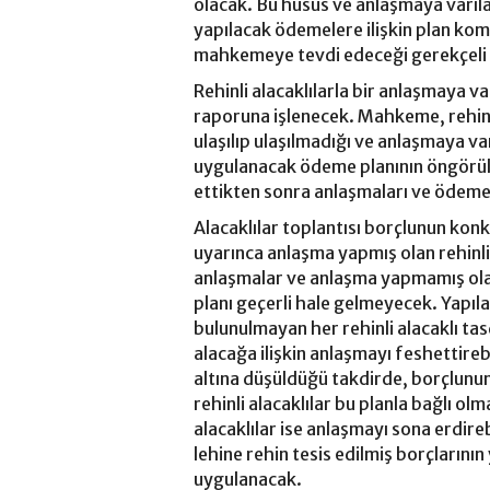
olacak. Bu husus ve anlaşmaya varıla
yapılacak ödemelere ilişkin plan kom
mahkemeye tevdi edeceği gerekçeli 
Rehinli alacaklılarla bir anlaşmaya 
raporuna işlenecek. Mahkeme, rehinli 
ulaşılıp ulaşılmadığı ve anlaşmaya va
uygulanacak ödeme planının öngörül
ettikten sonra anlaşmaları ve ödeme 
Alacaklılar toplantısı borçlunun ko
uyarınca anlaşma yapmış olan rehinli
anlaşmalar ve anlaşma yapmamış olan 
planı geçerli hale gelmeyecek. Yapıl
bulunulmayan her rehinli alacaklı ta
alacağa ilişkin anlaşmayı feshettireb
altına düşüldüğü takdirde, borçlunun
rehinli alacaklılar bu planla bağlı ol
alacaklılar ise anlaşmayı sona erdir
lehine rehin tesis edilmiş borçlarını
uygulanacak.