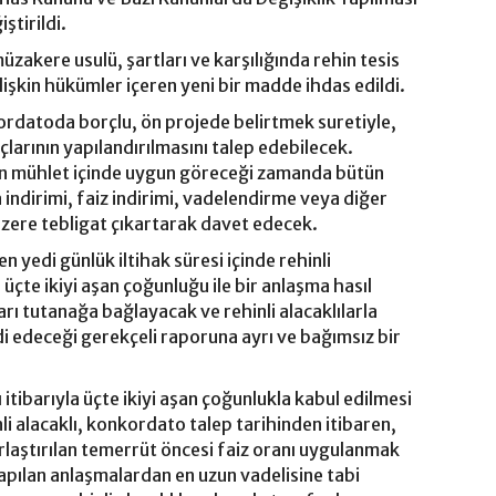
ştirildi.
müzakere usulü, şartları ve karşılığında rehin tesis
ilişkin hükümler içeren yeni bir madde ihdas edildi.
rdatoda borçlu, ön projede belirtmek suretiyle,
rçlarının yapılandırılmasını talep edebilecek.
in mühlet içinde uygun göreceği zamanda bütün
a indirimi, faiz indirimi, vadelendirme veya diğer
zere tebligat çıkartarak davet edecek.
yedi günlük iltihak süresi içinde rehinli
a üçte ikiyi aşan çoğunluğu ile bir anlaşma hasıl
rı tutanağa bağlayacak ve rehinli alacaklılarla
 edeceği gerekçeli raporuna ayrı ve bağımsız bir
 itibarıyla üçte ikiyi aşan çoğunlukla kabul edilmesi
li alacaklı, konkordato talep tarihinden itibaren,
laştırılan temerrüt öncesi faiz oranı uygulanmak
 yapılan anlaşmalardan en uzun vadelisine tabi