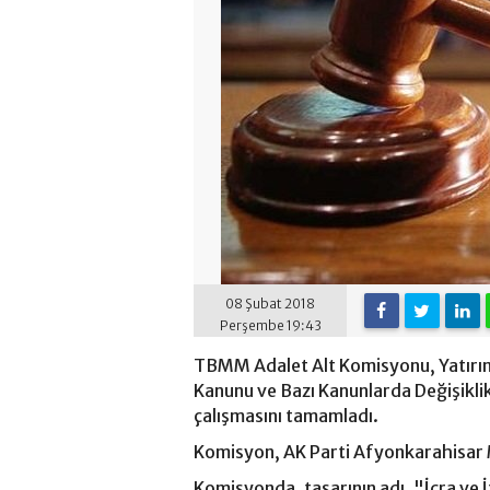
08 Şubat 2018
Perşembe 19:43
TBMM Adalet Alt Komisyonu, Yatırım O
Kanunu ve Bazı Kanunlarda Değişiklik
çalışmasını tamamladı.
Komisyon, AK Parti Afyonkarahisar M
Komisyonda, tasarının adı, "İcra ve 