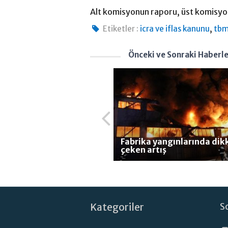
Alt komisyonun raporu, üst komisyo
,
Etiketler :
icra ve iflas kanunu
tb
Önceki ve Sonraki Haberl
Fabrika yangınlarında dik
çeken artış
Kategoriler
S