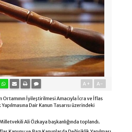
A+
A-
rtamının İyileştirilmesi Amacıyla İcra ve İflas
 Yapılmasına Dair Kanun Tasarısı üzerindeki
illetvekili Ali Özkaya başkanlığında toplandı.
İflas Kanunu ve Bazı Kanunlarda Değişiklik Yapılması