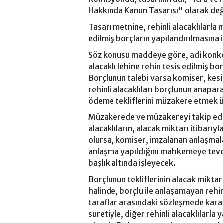
Hakkında Kanun Tasarısı" olarak deği
Tasarı metnine, rehinli alacaklılarla 
edilmiş borçların yapılandırılmasına 
Söz konusu maddeye göre, adi konko
alacaklı lehine rehin tesis edilmiş bo
Borçlunun talebi varsa komiser, kes
rehinli alacaklıları borçlunun anapar
ödeme tekliflerini müzakere etmek ü
Müzakerede ve müzakereyi takip eden 
alacaklıların, alacak miktarı itibarıyl
olursa, komiser, imzalanan anlaşmala
anlaşma yapıldığını mahkemeye tevdi
başlık altında işleyecek.
Borçlunun tekliflerinin alacak miktarı
halinde, borçlu ile anlaşamayan rehin
taraflar arasındaki sözleşmede karar
suretiyle, diğer rehinli alacaklılarla