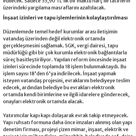
edilecek. Sadece 35,90 TL'lik bir maktu harç ile tacirlerin
üzerindeki yargılama masraflarını azaltılacak.
İnşaat izinleri ve tapu işlemlerinin kolaylaştırılması
Düzenlemede temel hedef kurumlar arası iletişimin
vatandaş üzerinden değil elektronik ortamda
gerçekleşmesini sağlamak. SGK, vergi dairesi, tapu
müdürlüğü gibi bir çok kurumla elektronik bağlantılarla
süreç basitleştiriliyor. Yapılan reform öncesinde inşaat
izinleri sürecinde toplamda 18 işlem bulunmaktaydı. Bu
işlem sayısı 18'den 6'ya indirilecek. İnşaat yapmak
isteyen vatandaş projesini, evraklarını belediyeye teslim
edecek, ardından belediye bu evrakları elektronik
ortamda kendi birimlerine ve ilgili idarelere gönderecek,
onayları elektronik ortamda alacak.
Yatırımcılar kapı kapı dolaşarak evrak takip etmeyecek.
Yapı ruhsatı formuna daha önce imzaları alınmış olan yapı
denetim firması, projeyi çizen mimar, inşaat, elektrik ve