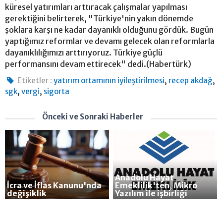
küresel yatırımları arttıracak çalışmalar yapılması
gerektiğini belirterek, "Türkiye'nin yakın dönemde
şoklara karşı ne kadar dayanıklı olduğunu gördük. Bugün
yaptığımız reformlar ve devamı gelecek olan reformlarla
dayanıklılığımızı arttırıyoruz. Türkiye güçlü
performansını devam ettirecek" dedi.(Habertürk)
,
,
Etiketler :
yatırım ortamının iyileştirilmesi
recep akdağ
,
,
sgk
vergi
sigorta
Önceki ve Sonraki Haberler
Anadolu Hayat
İcra ve İflas Kanunu'nda
Emeklilik'ten, Mikro
değişiklik
Yazılım ile işbirliği