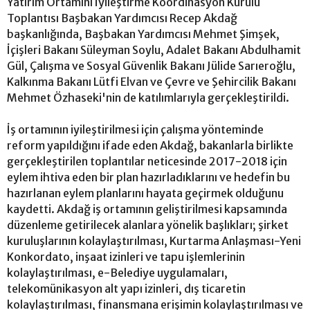
Yatırım Ortamını İyileştirme Koordinasyon Kurulu
Toplantısı Başbakan Yardımcısı Recep Akdağ
başkanlığında, Başbakan Yardımcısı Mehmet Şimşek,
İçişleri Bakanı Süleyman Soylu, Adalet Bakanı Abdulhamit
Gül, Çalışma ve Sosyal Güvenlik Bakanı Jülide Sarıeroğlu,
Kalkınma Bakanı Lütfi Elvan ve Çevre ve Şehircilik Bakanı
Mehmet Özhaseki'nin de katılımlarıyla gerçekleştirildi.
İş ortamının iyileştirilmesi için çalışma yönteminde
reform yapıldığını ifade eden Akdağ, bakanlarla birlikte
gerçekleştirilen toplantılar neticesinde 2017-2018 için
eylem ihtiva eden bir plan hazırladıklarını ve hedefin bu
hazırlanan eylem planlarını hayata geçirmek olduğunu
kaydetti. Akdağ iş ortamının geliştirilmesi kapsamında
düzenleme getirilecek alanlara yönelik başlıkları; şirket
kuruluşlarının kolaylaştırılması, Kurtarma Anlaşması-Yeni
Konkordato, inşaat izinleri ve tapu işlemlerinin
kolaylaştırılması, e-Belediye uygulamaları,
telekomünikasyon alt yapı izinleri, dış ticaretin
kolaylaştırılması, finansmana erişimin kolaylaştırılması ve