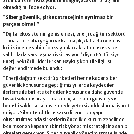
ardından etkin kriz yönetimi sağlayacak bir program
olmadığını ifade ediyor.
“Siber güvenlik, şirket stratejinin ayrılmaz bir
parçası olmalı”
“Dijital ekosistemin genişlemesi, enerji dağıtım sektörü
firmalarını daha yoğun ve karmaşık, daha da önemlisi
kritik öneme sahip fonksiyonları aksatabilecek siber
saldırılarla karşılaşma riski taşıyor” diyen EY Türkiye
Enerji Sektörü Lideri Erkan Baykuş konu ile ilgili şu
değerlendirmede bulundu:
“Enerji dağıtım sektörü şirketleri her ne kadar siber
güvenlik konusunda geçtiğimiz yıllarda kaydedilen
ilerleme ile birlikte tehditler konusunda daha güvende
hissetseler de araştırma sonuçları daha gelişmiş ve
hedefli saldırılarla baş etmede yetersiz olduklarına işaret
ediyor. Siber tehditlere karşı dirençli bir yapı
oluşturulmasında şirketlerin öncelikle kurum genelinde
benimsenen kapsamlı bir risk yönetimi stratejisine sahip
olmaları gerekiyor. Siber güvenlik yönetim stratejisinde,