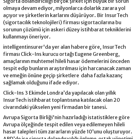
Sigorta dolandırıcılığı birçok şirket için büyük bir sorun
olmaya devam ediyor, milyonlarca dolarlık zarara yol
açıyor ve şirketlerin karlarını düşürüyor. Bir InsurTech
(sigortacılık teknolojileri) firması sigortacılarına bu
sorunun çözümü için askeri düzey istihbarat tekniklerini
kullanmayı öneriyor.
intelligentinsurer'da yer alan habere göre, InsurTech
firması Click-Ins kurucu ortağı Eugene Greenberg,
amaçlarının muhtemel hileli hasar ödemelerini önceden
tespit edip bunların araştırılması için harcanacak zaman
ve emeğin önüne geçip şirketlere daha fazla kazanç
sağlamak olduğunu ifade ediyor.
Click-Ins 3 Ekimde Londra’da yapılacak olan yıllık
InsurTech istihbarat toplantısına katılacak olan 20
civarındaki yükselen yeni firmadan bir tanesi.
Avrupa Sigorta Birliği'nin hazırladığı istatistiklere göre
Avrupa ölçeğinde tespit edilen veya edilemeyen hileli
hasar talepleri tüm zararların yüzde 10’unu oluşturuyor.
ABD’de ise sigorta dolandırıcılığı önleme ortak yönetimi