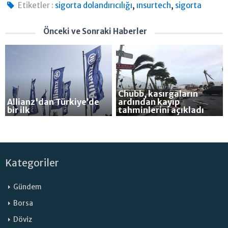
,
,
Etiketler :
sigorta dolandırıcılığı
ınsurtech
sigorta
Önceki ve Sonraki Haberler
Chubb, kasırgaların
Allianz'dan Türkiye’de
ardından kayıp
bir ilk
tahminlerini açıkladı
Kategoriler
Gündem
Borsa
Döviz